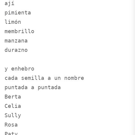
ají

pimienta

limón

membrillo

manzana

durazno 

y enhebro 

cada semilla a un nombre

puntada a puntada

Berta

Celia

Sully

Rosa

Paty
